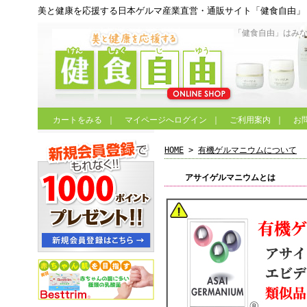
美と健康を応援する日本ゲルマ産業直営・通販サイト「健食自由」
「健食自由」はみ
カートをみる
｜
マイページへログイン
｜
ご利用案内
｜
お
HOME
>
有機ゲルマニウムについて
アサイゲルマニウムとは