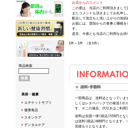
お店からのコメント
この度は、当店のご利用頂きまして
またコメントも頂きましてお礼申し
配合して泡立ちと洗い上がりの泡切
お肌には、普段からの食事と睡眠を
す。
是非、今後とも当店のご利用をお待
1件～1件 （全1件）
商品検索
美容・健康
一部商品は、送料込となっていま
エチケットサプリ
しくはレターパックでの発送(ポス
す。※この場合、代引きはご利用
健康食品
送料は全国一律(税込)550円と
スキンケア
は送料(税込)880円となります
デンタルケア
見積もりとなります。