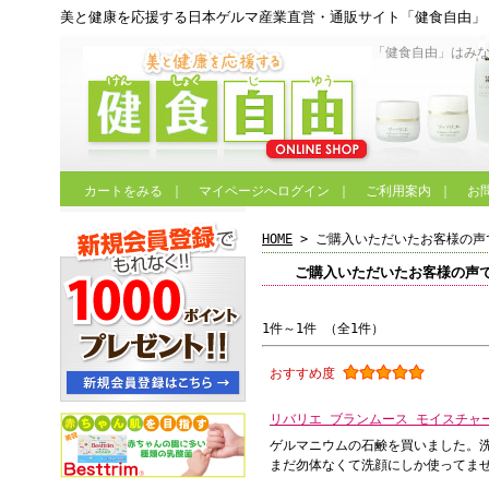
美と健康を応援する日本ゲルマ産業直営・通販サイト「健食自由」
「健食自由」はみ
カートをみる
｜
マイページへログイン
｜
ご利用案内
｜
お
HOME
> ご購入いただいたお客様の声
ご購入いただいたお客様の声
1件～1件 （全1件）
おすすめ度
リバリエ ブランムース モイスチャー
ゲルマニウムの石鹸を買いました。
まだ勿体なくて洗顔にしか使ってま