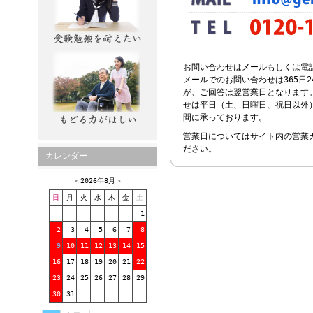
お問い合わせはメールもしくは電
メールでのお問い合わせは365日
が、ご回答は翌営業日となります
せは平日（土、日曜日、祝日以外）の
間に承っております。
営業日についてはサイト内の営業
ださい。
カレンダー
＜
2026年8月
＞
日
月
火
水
木
金
土
1
2
3
4
5
6
7
8
9
10
11
12
13
14
15
16
17
18
19
20
21
22
23
24
25
26
27
28
29
30
31