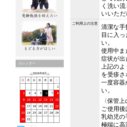
く洗い流
いいただ
ご利用上の注意
清潔な手
目に入っ
い。
使用中ま
症状が出
カレンダー
上記のよ
を受疹さ
＜
2026年8月
＞
日
月
火
水
木
金
土
一度容器
1
い。
2
3
4
5
6
7
8
〈保管上
9
10
11
12
13
14
15
16
17
18
19
20
21
22
ご使用後
23
24
25
26
27
28
29
乳幼児の
30
31
極端に高