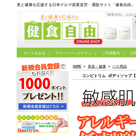
美と健康を応援する日本ゲルマ産業直営・通販サイト「健食自由」
「健食自由」はみ
カートをみる
｜
マイページへログイン
｜
ご利用案内
｜
お
HOME
>
美容・健康
>
バス用品
コンビトリム ボディソゥプ