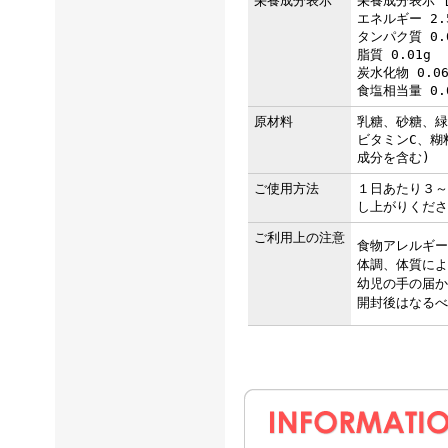
栄養成分表示
栄養成分表示 [
エネルギー 2.5
タンパク質 0.
脂質 0.01g
炭水化物 0.06
食塩相当量 0.
原材料
乳糖、砂糖、緑
ビタミンC、糊
成分を含む)
ご使用方法
１日あたり３～
し上がりくださ
ご利用上の注意
食物アレルギー
体調、体質によ
幼児の手の届か
開封後はなるべ