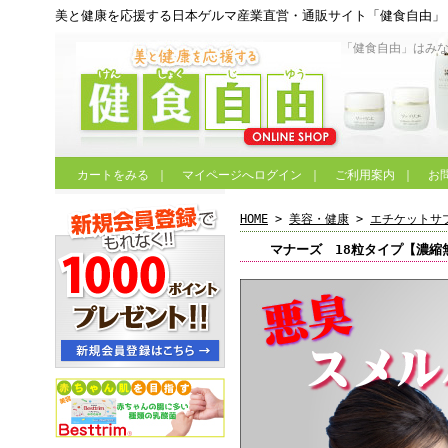
美と健康を応援する日本ゲルマ産業直営・通販サイト「健食自由」
「健食自由」はみ
カートをみる
｜
マイページへログイン
｜
ご利用案内
｜
お
HOME
>
美容・健康
>
エチケットサ
マナーズ 18粒タイプ【濃